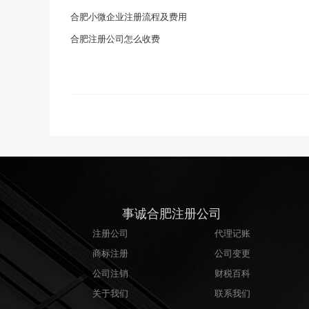
合肥小微企业注册流程及费用
合肥注册公司怎么收费
事诚合肥注册公司
注册公司
代理记账
商标注册
公司变更
公司注销
财税百科
关于我们
联系我们