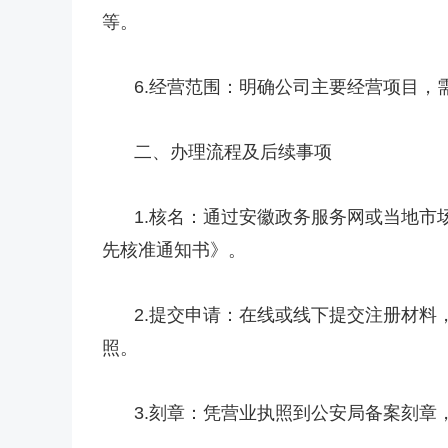
等。
6.经营范围：明确公司主要经营项目，
二、办理流程及后续事项
1.核名：通过安徽政务服务网或当地
先核准通知书》。
2.提交申请：在线或线下提交注册材
照。
3.刻章：凭营业执照到公安局备案刻章