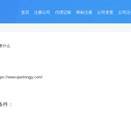
首页
注册公司
代理记账
商标注册
公司变更
公司注
要什么
://www.qianlongjy.com/
条件：