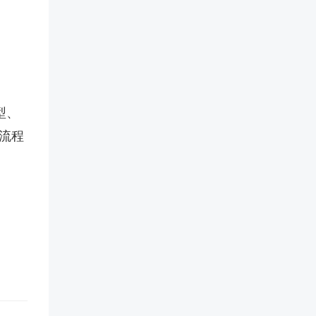
型、
流程