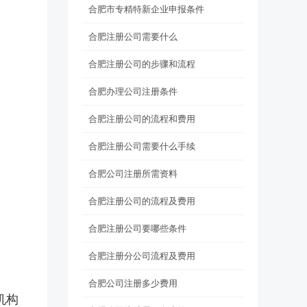
合肥市专精特新企业申报条件
合肥注册公司需要什么
合肥注册公司的步骤和流程
合肥办理公司注册条件
合肥注册公司的流程和费用
合肥注册公司需要什么手续
合肥公司注册所需资料
合肥注册公司的流程及费用
合肥注册公司要哪些条件
合肥注册分公司流程及费用
合肥公司注册多少费用
机构