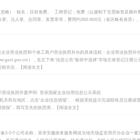
忽略）· 核名：目前免费。· 工商登记：免费（认缴制下无需验资及额外
章、法人章、合同章、发票章等，费用约300-800元（各区略有差异）。· 
是企业营业执照和个体工商户营业执照补办的具体流程：企业营业执照补
w.gsxt.gov.cn/），在左下角“信息公告”板块中选择“市场主体登记注册公
相关信...【阅读全文】
示营业执照作废声明· 登录国家企业信用信息公示系统
）。· 选择企业登记机关所在地区，点击“企业信息填报”。· 根据系统提示完成联络员注册或
填报”，填写丢失的执照类...【阅读全文】
准备3-5个公司名称，登录安徽政务服务网或当地市场监管局开办企业一窗