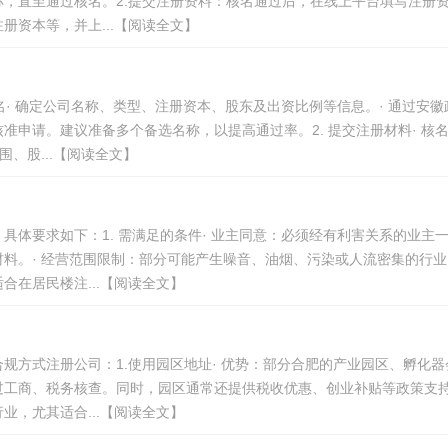
，直至通过核名。2.提交注册资料：核名通过后，在线上平台填写注册
资本等，并上...【阅读全文】
名· 确定公司名称、类型、注册资本、股东及出资比例等信息。· 通过安徽
申请。建议准备多个备选名称，以提高通过率。2. 提交注册材料· 核
、股...【阅读全文】
体要求如下：1. 需满足的条件· 业主同意：必须经有利害关系的业主
料。· 经营范围限制：部分可能产生噪音、油烟、污染或人流密集的行业
在居民楼注...【阅读全文】
规方式注册公司：1.使用园区地址· 优势：部分合肥的产业园区、孵化器
过工商、税务核查。同时，园区通常还提供税收优惠、创业补贴等政策支持
，尤其适合...【阅读全文】