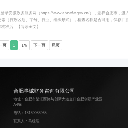
务服务网（https://www.ahzwfw.gov.cn/），选择合肥市，进
称要素（行政区划、字号、行业、组织形式），检查名称是否可用，保存并
核准后...【阅读全文】
一页
1
1/6
下一页
尾页
合肥事诚财务咨询有限公司
地址：合肥市望江西路与创新大道交口合肥创新产业园
A4栋
电话：
18130083965
联系人：马经理