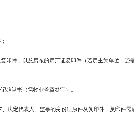
件；
及复印件，以及房东的房产证复印件（若房主为单位，还
登记确认书（需物业盖章签字）。
股东、法定代表人、监事的身份证原件及复印件，复印件需