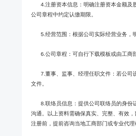
4.注册资本信息：明确注册资本金额
公司章程中约定认缴期限。
5.经营范围：根据公司实际经营业务
6.公司章程：可自行下载模板或由工商
7.董事、监事、经理任职文件：若公
文件。
8.联络员信息：提供公司联络员的身
沟通。以上资料需确保真实、完整、有效，
注册前，提前咨询当地工商部门或专业代理