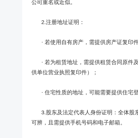
公司重名或近似。
2.注册地址证明：
· 若使用自有房产，需提供房产证复印
· 若为租赁地址，需提供租赁合同原件
供单位营业执照复印件）；
· 住宅性质的地址，可能需要提供住宅
3.股东及法定代表人身份证明：全体
可辨，且需提供手机号码和电子邮箱。