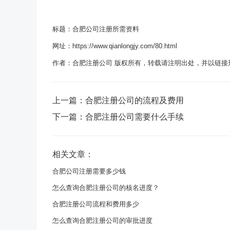
标题：
合肥公司注册所需资料
网址：
https://www.qianlongjy.com/80.html
作者：
合肥注册公司
版权所有，转载请注明出处，并以链接
上一篇：
合肥注册公司的流程及费用
下一篇：
合肥注册公司需要什么手续
相关文章：
合肥公司注册需要多少钱
怎么查询合肥注册公司的核名进度？
合肥注册公司流程和费用多少
怎么查询合肥注册公司的审批进度