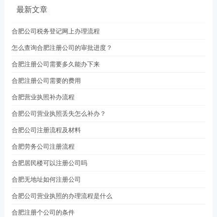
最新文章
合肥公司税务登记网上办理流程
怎么查询合肥注册公司的审批进度？
合肥注册公司需要多久能办下来
合肥注册公司需要的费用
合肥营业执照补办流程
合肥公司营业执照丢失怎么补办？
合肥公司注册流程及材料
合肥劳务公司注册流程
合肥居民楼可以注册公司吗
合肥无地址如何注册公司
合肥公司营业执照的办理流程是什么
合肥注册个公司的条件