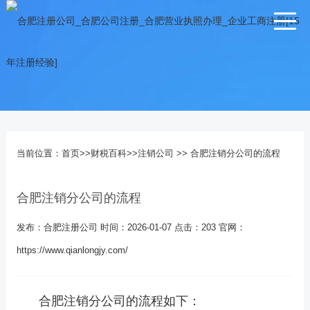
当前位置：
首页
>>
财税百科
>>
注销公司
>> 合肥注销分公司的流程
合肥注销分公司的流程
发布：合肥注册公司
时间：2026-01-07
点击：
203
官网：
https://www.qianlongjy.com/
合肥注销分公司的流程如下：