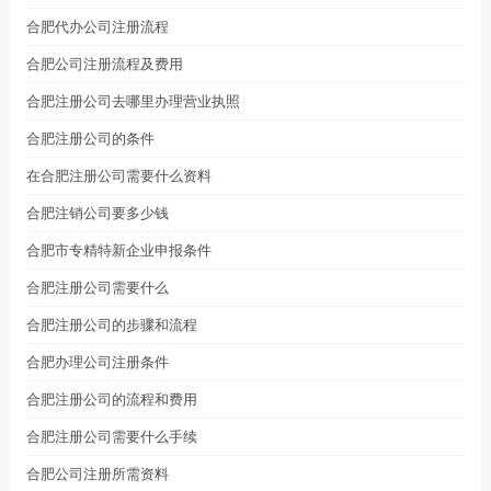
合肥代办公司注册流程
合肥公司注册流程及费用
合肥注册公司去哪里办理营业执照
合肥注册公司的条件
在合肥注册公司需要什么资料
合肥注销公司要多少钱
合肥市专精特新企业申报条件
合肥注册公司需要什么
合肥注册公司的步骤和流程
合肥办理公司注册条件
合肥注册公司的流程和费用
合肥注册公司需要什么手续
合肥公司注册所需资料