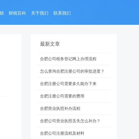
销
财税百科
关于我们
联系我们
最新文章
合肥公司税务登记网上办理流程
怎么查询合肥注册公司的审批进度？
合肥注册公司需要多久能办下来
合肥注册公司需要的费用
合肥营业执照补办流程
合肥公司营业执照丢失怎么补办？
合肥公司注册流程及材料