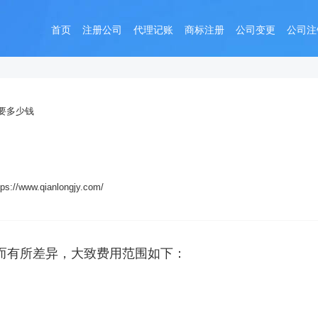
首页
注册公司
代理记账
商标注册
公司变更
公司注
需要多少钱
://www.qianlongjy.com/
而有所差异，大致费用范围如下：