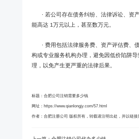
· 若公司存在债务纠纷、法律诉讼、资
能高达 1万元以上，甚至数万元。
· 费用包括法律服务费、资产评估费、
构或专业服务机构办理，避免因低价陷阱导
理，以免产生更严重的法律后果。
标题：
合肥公司注销需要多少钱
网址：
https://www.qianlongjy.com/57.html
作者：
合肥注册公司
版权所有，转载请注明出处，并以链接
上一篇：
合肥注销公司代办多少钱