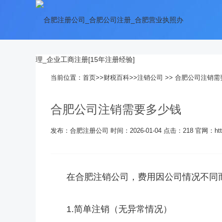
当前位置：
首页
>>
财税百科
>>
注销公司
>> 合肥公司注销
合肥公司注销需要多少钱
发布：合肥注册公司
时间：2026-01-04
点击：
218
官网：https
在
合肥注销公司
，费用因公司情况不同
1.简单注销（无异常情况）