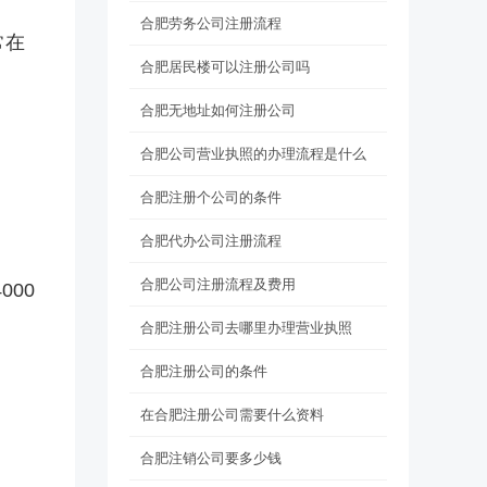
合肥劳务公司注册流程
常在
合肥居民楼可以注册公司吗
合肥无地址如何注册公司
合肥公司营业执照的办理流程是什么
合肥注册个公司的条件
合肥代办公司注册流程
合肥公司注册流程及费用
00
合肥注册公司去哪里办理营业执照
合肥注册公司的条件
在合肥注册公司需要什么资料
合肥注销公司要多少钱