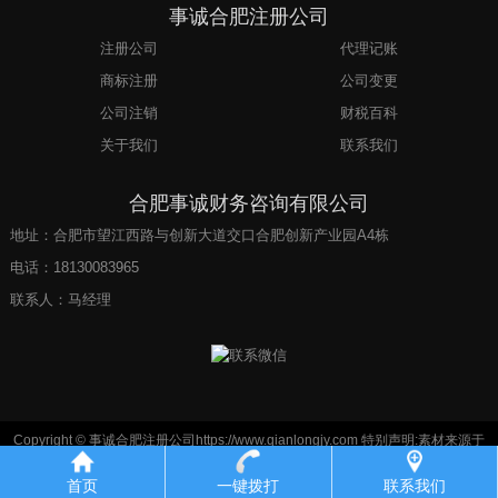
事诚合肥注册公司
注册公司
代理记账
商标注册
公司变更
公司注销
财税百科
关于我们
联系我们
合肥事诚财务咨询有限公司
地址：合肥市望江西路与创新大道交口合肥创新产业园A4栋
电话：
18130083965
联系人：马经理
Copyright © 事诚合肥注册公司https://www.qianlongjy.com 特别声明:素材来源于
网络，如果对您造成侵权，请及时联系我们予以删除.
皖ICP备2021017939号-17
xml
sitemap
txt
首页
一键拨打
联系我们