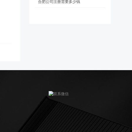
合肥公司注册需要多少钱