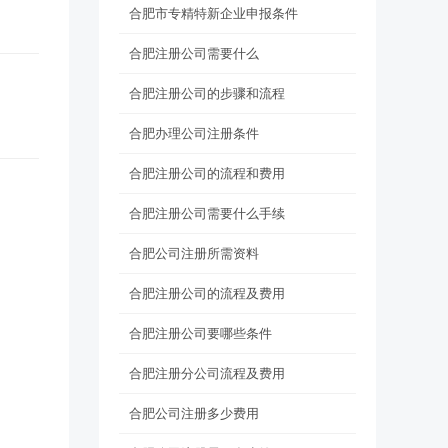
合肥市专精特新企业申报条件
合肥注册公司需要什么
合肥注册公司的步骤和流程
合肥办理公司注册条件
合肥注册公司的流程和费用
合肥注册公司需要什么手续
合肥公司注册所需资料
合肥注册公司的流程及费用
合肥注册公司要哪些条件
合肥注册分公司流程及费用
合肥公司注册多少费用