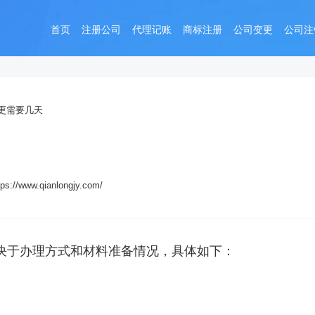
首页
注册公司
代理记账
商标注册
公司变更
公司注
变更需要几天
://www.qianlongjy.com/
决于办理方式和材料准备情况，具体如下：