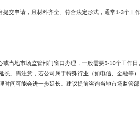
提交申请，且材料齐全、符合法定形式，通常1-3个工
或当地市场监管部门窗口办理，一般需要5-10个工作日
延长。需注意，若公司属于特殊行业（如电信、金融等）
理时间可能会进一步延长。建议提前咨询当地市场监管部