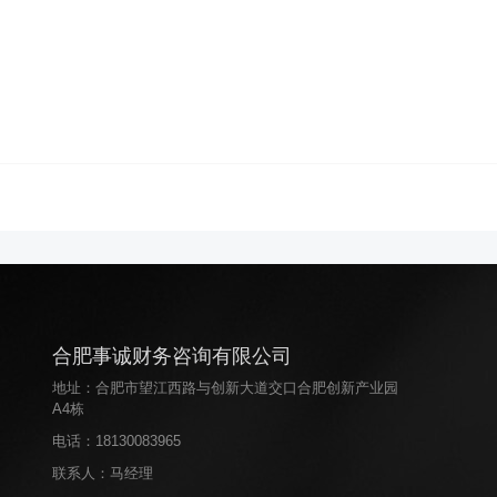
合肥事诚财务咨询有限公司
地址：合肥市望江西路与创新大道交口合肥创新产业园
A4栋
电话：
18130083965
联系人：马经理